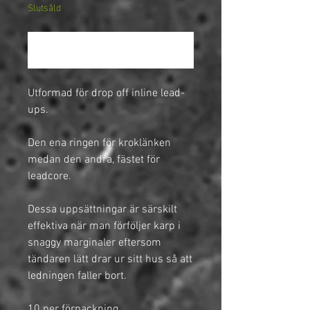
Slutsåld
Meddela mig när varan finns i lager
Utformad för drop off inline lead-
ups.
Den ena ringen för kroklänken
medan den andra, fästet för
leadcore.
Dessa uppsättningar är särskilt
effektiva när man förföljer karp i
snaggy marginaler eftersom
tändaren lätt drar ur sitt hus så att
ledningen faller bort.
10 per förpackning.