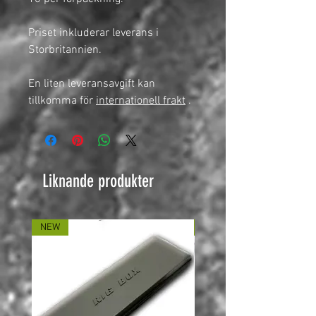
Priset inkluderar leverans i
Storbritannien.
En liten leveransavgift kan
tillkomma för
internationell frakt
.
Liknande produkter
NEW
NEW