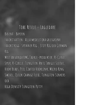
Tobi Resele - Lagledare
Baserat:
Bayern
Favoritvatten: Alla medelstora grusgropar
Favoritrigg:
Spinner Rig
,
Stiff Rig
och
German
Rig
Mest använda BMG Tackle-produkter: R-Curve,
Spur, R-Circle, Tungsten Anti Tangle Sleeve,
Hook Beads, Peel Coated Hooklink, Micro Ring
Swivel, Quick Change Flexi, Tungsten Sinkers
och
High Density Tungsten Putty