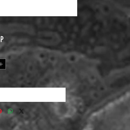
Pris
BP
 mig när varan finns i lager