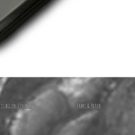
Snabbvisning
Att bli en Stockist
Frakt & Retur