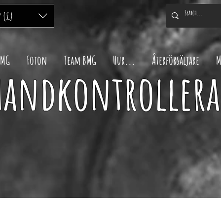
P (£)
BMG
Foton
Team BMG
Hur...
Återförsäljare
M
handkontrollera