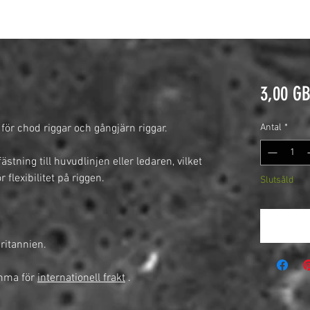
3,00 G
 för chod riggar och gångjärn riggar.
Antal
*
ästning till huvudlinjen eller ledaren, vilket
 flexibilitet på riggen.
Slutsåld
Meddela
britannien.
omma för
internationell frakt
.