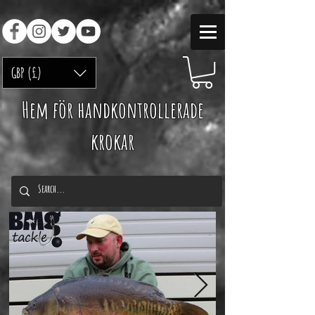
GBP (£)
Hem för handkontrollerade
krokar