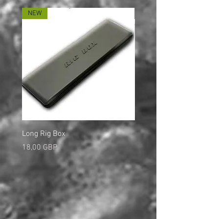
NEW
NEW
Long Rig Box
Bungee Rod Locks
Pris
Pris
18,00 GBP
5,00 GBP