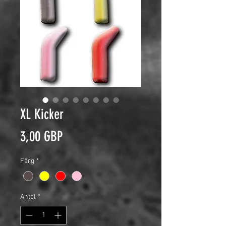
XL Kicker
Pris
3,00 GBP
Färg
*
Antal
*