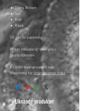
Trans Brown
Gul
Röd
Rosa
10 per förpackning.
Priset inkluderar leverans i
Storbritannien.
En liten leveransavgift kan
tillkomma för
internationell frakt
.
Liknande produkter