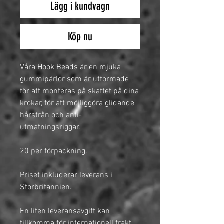
Lägg i kundvagn
Köp nu
Våra Hook Beads är en mjuka
gummipärlor som är utformade
för att monteras på skaftet på dina
krokar, för att möjliggöra glidande
hårstrån och anti-
utmatningsriggar.
20 per förpackning.
Priset inkluderar leverans i
Storbritannien.
En liten leveransavgift kan
tillkomma för
internationell frakt
.