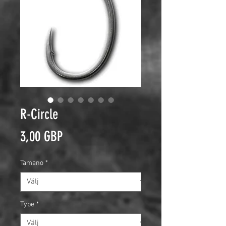
R-Circle
Pris
3,00 GBP
Tamano
*
Type
*