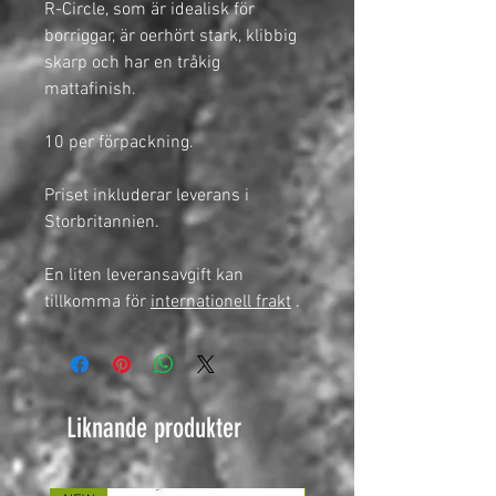
R-Circle, som är idealisk för
borriggar, är oerhört stark, klibbig
skarp och har en tråkig
mattafinish.
10 per förpackning.
Priset inkluderar leverans i
Storbritannien.
En liten leveransavgift kan
tillkomma för
internationell frakt
.
Liknande produkter