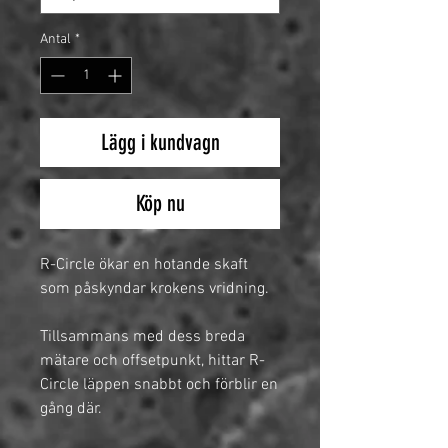
Antal
*
Lägg i kundvagn
Köp nu
R-Circle ökar en hotande skaft
som påskyndar krokens vridning.
Tillsammans med dess breda
mätare och offsetpunkt, hittar R-
Circle läppen snabbt och förblir en
gång där.